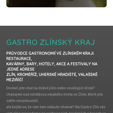
GASTRO ZLÍNSKÝ KRAJ
PRŮVODCE GASTRONOMIÍ VE ZLÍNSKÉM KRAJI.
RESTAURACE,
KAVÁRNY, BARY, HOTELY, AKCE A FESTIVALY NA
JEDNÉ ADRESE
ZLÍN, KROMĚŘÍŽ, UHERSKÉ HRADIŠTĚ, VALAŠSKÉ
MEZIŘÍČÍ
Dostali jste chuť na dobré jídlo nebo osvěžující drink?
Uvažujete nad návštěvou nějakého místa ve Zlíně, které jste
zatím nevyzkoušeli,
ale bojíte se, že vám tam nebude chutnat? Na Gastro Zlín vás