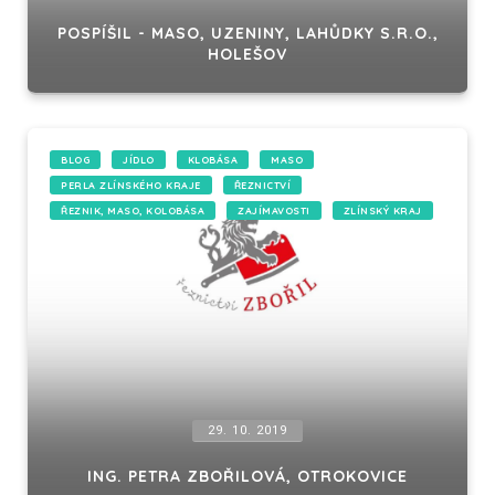
POSPÍŠIL - MASO, UZENINY, LAHŮDKY S.R.O.,
HOLEŠOV
BLOG
JÍDLO
KLOBÁSA
MASO
PERLA ZLÍNSKÉHO KRAJE
ŘEZNICTVÍ
ŘEZNIK, MASO, KOLOBÁSA
ZAJÍMAVOSTI
ZLÍNSKÝ KRAJ
29. 10. 2019
ING. PETRA ZBOŘILOVÁ, OTROKOVICE