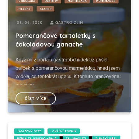
ČOKOLÁDA
DEZERTY
MARMELÁDA
POMERANČE
RECEPT
SLADKE
08. 06. 2020
GASTRO ZLIN
Pomerančové tartaletky s
čokoládovou ganache
Když mi z portálu gastroobchudek.cz přišel
balíček s pomerančovou marmeládou, hned jsem
věděla, co tentokrát upeču. K tomuto oranžovému
ovoci se...
ČÍST VÍCE
JABLEČNÝ OCET
LOKÁLNÍ PODNIK
PERLA ZLÍNSKÉHO KRAJE
ZAJÍMAVOSTI
ZLÍNSKÝ KRAJ