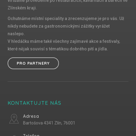
virtuálně provedeme po restauracích, kavárnách a barech ve
Zlínském kraji.
Ochutnáme místní speciality a zrecenzujeme je pro vás. Už
nikdy nebudete za gastronomickými zážitky vyrážet
naslepo.
V hledáčku máme také všechny zajímavé akce a festivaly,
které nějak souvisí s tématikou dobrého pití a jídla.
PRO PARTNERY
KONTAKTUJTE NÁS
Adresa
Bartošova 4341 Zlín, 76001
Telefon