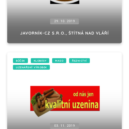
29. 10. 2019
JAVORNÍK-CZ S.R.O., ŠTÍTNÁ NAD VLÁŘÍ
BŮČEK
KLOBÁSY
MASO
ŘEZNICTVÍ
UZENÁŘSKÝ VÝROBEK
03. 11. 2019