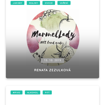
JAHODY
MALINY
OVOCE
VAŘENÍ
15. 10. 2019
RENATA ZEZULKOVÁ
#PIVO
ALKOHOL
PITÍ