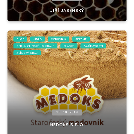
JIŘÍ JASENSKÝ
BLOG
JÍDLO
MEDOVNÍK
PEČEME
PERLA ZLÍNSKÉHO KRAJE
SLADKE
ZAJÍMAVOSTI
ZLÍNSKÝ KRAJ
15. 10. 2019
MEDOKS S.R.O.