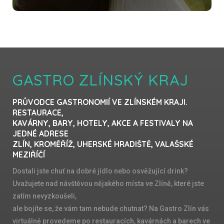
GASTRO ZLÍNSKÝ KRAJ
PRŮVODCE GASTRONOMIÍ VE ZLÍNSKÉM KRAJI.
RESTAURACE,
KAVÁRNY, BARY, HOTELY, AKCE A FESTIVALY NA
JEDNÉ ADRESE
ZLÍN, KROMĚŘÍŽ, UHERSKÉ HRADIŠTĚ, VALAŠSKÉ
MEZIŘÍČÍ
Dostali jste chuť na dobré jídlo nebo osvěžující drink?
Uvažujete nad návštěvou nějakého místa ve Zlíně, které jste
zatím nevyzkoušeli,
ale bojíte se, že vám tam nebude chutnat? Na Gastro Zlín vás
virtuálně provedeme po restauracích, kavárnách a barech ve