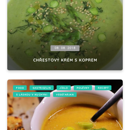
08. 08. 2018
CHŘESTOVÝ KRÉM S KOPREM
FOOD
GASTROZLIN
JÍDLO
POLÉVKY
RECEPT
S LÁSKOU V KUCHYNI
VEGETARIAN