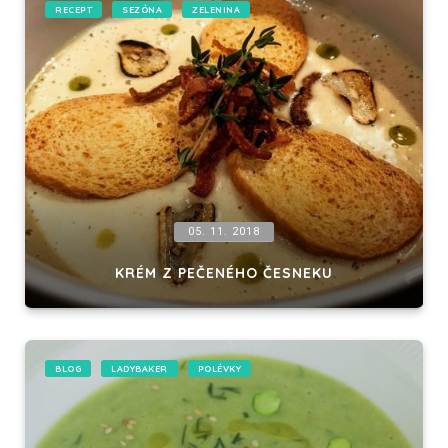
RECEPT
SEZÓNA
ZELENINA
05. 11. 2018
KRÉM Z PEČENÉHO ČESNEKU
BLOG
LADYBAKER
POLÉVKY