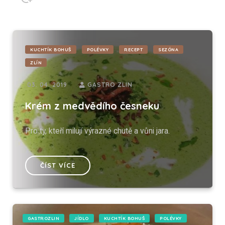
KUCHTÍK BOHUŠ
POLÉVKY
RECEPT
SEZÓNA
ZLÍN
03. 04. 2019
GASTRO ZLIN
Krém z medvědího česneku
Pro ty, kteří milují výrazné chutě a vůni jara.
ČÍST VÍCE
GASTROZLIN
JÍDLO
KUCHTÍK BOHUŠ
POLÉVKY