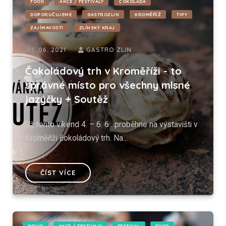
FOOD
AKCE / FESTIVALY
ČOKOLÁDA
DOPORUČUJEME
GASTROZLIN
KROMĚŘÍŽ
TIPY
ZAJÍMAVOSTI
ZLÍNSKÝ KRAJ
01. 06. 2021
GASTRO ZLIN
Čokoládový trh v Kroměříži - to
správné místo pro všechny mlsné
jazýčky + Soutěž
Už tento víkend 4. – 6. 6 . proběhne na výstavišti v
Kroměříži čokoládový trh. Na...
ČÍST VÍCE
#PIVO
AKCE / FESTIVALY
FESTIVAL
FOOD