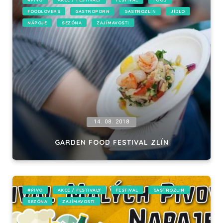
FOODLOVERS
GASTROPORN
GASTROZLIN
JÍDLO
NÁPOJE
SEZÓNA
ZAJÍMAVOSTI
14. 08. 2018
GARDEN FOOD FESTIVAL ZLÍN
#PIVO
AKCE / FESTIVALY
FESTIVAL
GASTROZLIN
SEZÓNA
ZAJÍMAVOSTI