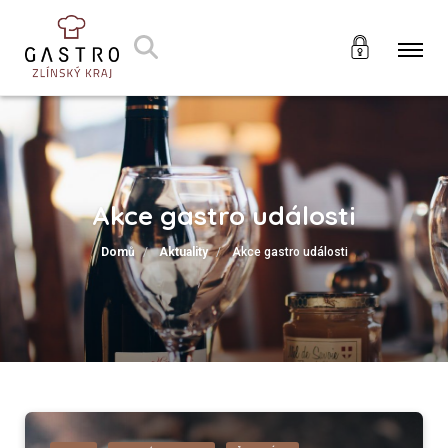
Akce gastro události
Domů
Aktuality
Akce gastro události