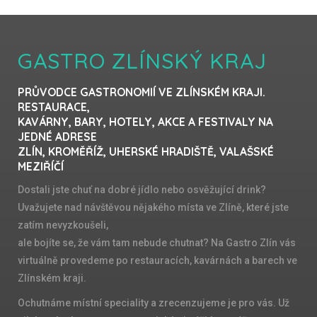
GASTRO ZLÍNSKÝ KRAJ
PRŮVODCE GASTRONOMIÍ VE ZLÍNSKÉM KRAJI.
RESTAURACE,
KAVÁRNY, BARY, HOTELY, AKCE A FESTIVALY NA
JEDNÉ ADRESE
ZLÍN, KROMĚŘÍŽ, UHERSKÉ HRADIŠTĚ, VALAŠSKÉ
MEZIŘÍČÍ
Dostali jste chuť na dobré jídlo nebo osvěžující drink?
Uvažujete nad návštěvou nějakého místa ve Zlíně, které jste
zatím nevyzkoušeli,
ale bojíte se, že vám tam nebude chutnat? Na Gastro Zlín vás
virtuálně provedeme po restauracích, kavárnách a barech ve
Zlínském kraji.
Ochutnáme místní speciality a zrecenzujeme je pro vás. Už