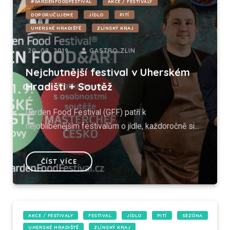
#GARDENFOODFESTIVAL
AKCE / FESTIVALY
DOPORUČUJEME
JÍDLO
PITÍ
UHERSKÉ HRADIŠTĚ
ZLÍNSKÝ KRAJ
20. 08. 2019
GASTRO ZLIN
Nejchutnější festival v Uherském
Hradišti + Soutěž
Garden Food Festival (GFF) patří k
nejoblíbenějším festivalům o jídle, každoročně si...
ČÍST VÍCE
AKCE / FESTIVALY
FESTIVAL
JÍDLO
PITÍ
SEZÓNA
UHERSKÉ HRADIŠTĚ
ZLÍNSKÝ KRAJ