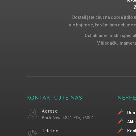
KAV
Z
Dostali jste chuť na dobré jídlo
ale bojíte se, že vám tam nebude 
Ochutnáme místní special
V hledáčku máme tak
KONTAKTUJTE NÁS
NEPŘ
Adresa
Do
Bartošova 4341 Zlín, 76001
Aktu
Telefon
Kont