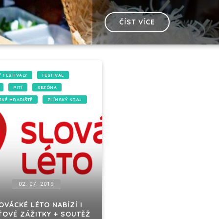
ČÍST VÍCE
/ FESTIVALY
FESTIVAL
PITÍ
SEZÓNA
KÉ HRADIŠTĚ
ZLÍNSKÝ KRAJ
02. 07. 2019
OVÁCKÉ LÉTO NABÍZÍ I
OVÉ ZÁŽITKY + SOUTĚŽ