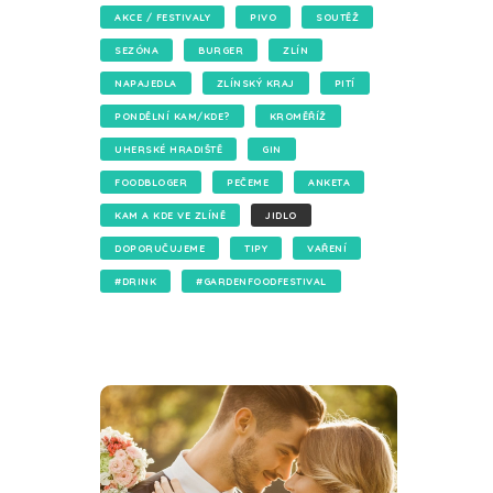
AKCE / FESTIVALY
PIVO
SOUTĚŽ
SEZÓNA
BURGER
ZLÍN
NAPAJEDLA
ZLÍNSKÝ KRAJ
PITÍ
PONDĚLNÍ KAM/KDE?
KROMĚŘÍŽ
UHERSKÉ HRADIŠTĚ
GIN
FOODBLOGER
PEČEME
ANKETA
KAM A KDE VE ZLÍNĚ
JIDLO
DOPORUČUJEME
TIPY
VAŘENÍ
#DRINK
#GARDENFOODFESTIVAL