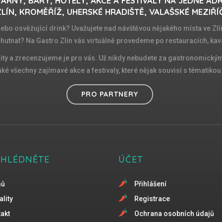
ÁRNY, BARY, HOTELY, AKCE A FESTIVALY NA JEDNÉ AD
LÍN, KROMĚŘÍŽ, UHERSKÉ HRADIŠTĚ, VALAŠSKÉ MEZIŘÍ
 nebo osvěžující drink? Uvažujete nad návštěvou nějakého místa ve Zlín
chutnat? Na Gastro Zlín vás virtuálně provedeme po restauracích, kav
ity a zrecenzujeme je pro vás. Už nikdy nebudete za gastronomickými
é všechny zajímavé akce a festivaly, které nějak souvisí s tématikou d
PRO PARTNERY
EHLÉDNĚTE
ÚČET
mů
Přihlášení
ality
Registrace
akt
Ochrana osobních údajů