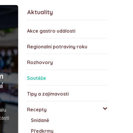
Aktuality
Akce gastro události
Regionalní potraviny roku
Rozhovory
m
Soutěže
í
Tipy a zajímavosti
Recepty
alu
částí
Snídaně
Předkrmy