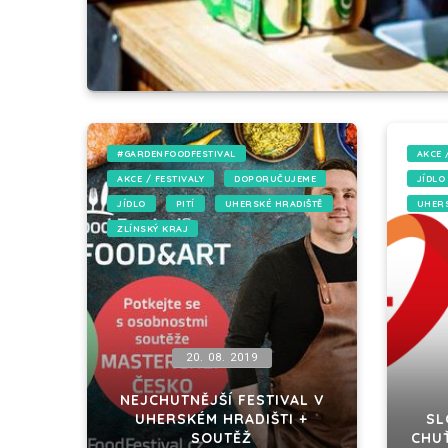
#GARDENFOODFESTIVAL
AKCE 
AKCE / FESTIVALY
DOPORUČUJEME
JÍDLO
JÍDLO
PITÍ
UHERSKÉ HRADIŠTĚ
UHERS
ZLÍNSKÝ KRAJ
20. 08. 2019
NEJCHUTNĚJŠÍ FESTIVAL V
UHERSKÉM HRADIŠTI +
SL
SOUTĚŽ
CHUŤ