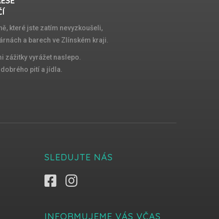
RESE
ČÍ
ě, které jste zatím nevyzkoušeli,
árnách a barech ve Zlínském kraji.
 zážitky vyrážet naslepo.
obrého pití a jídla.
SLEDUJTE NÁS
INFORMUJEME VÁS VČAS