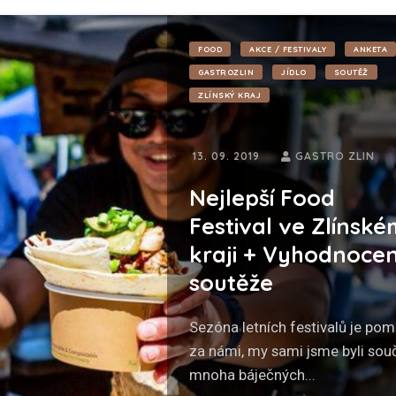
FOOD
AKCE / FESTIVALY
ANKETA
GASTROZLIN
JÍDLO
SOUTĚŽ
ZLÍNSKÝ KRAJ
13. 09. 2019
GASTRO ZLIN
Nejlepší Food
Festival ve Zlínské
kraji + Vyhodnocen
soutěže
Sezóna letních festivalů je pom
za námi, my sami jsme byli sou
mnoha báječných...