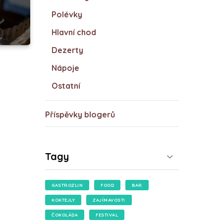
Polévky
Hlavní chod
Dezerty
Nápoje
Ostatní
Příspěvky blogerů
Tagy
GASTROZLIN
FOOD
BAR
KOKTEJLY
ZAJÍMAVOSTI
ČOKOLÁDA
FESTIVAL