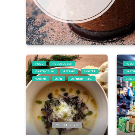
FOOD
FOODBLOGER
FOOD
GASTROZLIN
PEČEME
SOUTĚŽ
GAST
VAŘENÍ
ZLÍN
ZLÍNSKÝ KRAJ
ZLÍNS
25. 03. 2020