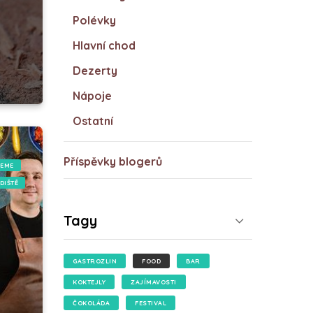
Polévky
Hlavní chod
Dezerty
Nápoje
Ostatní
Příspěvky blogerů
EME
DIŠTĚ
Tagy
GASTROZLIN
FOOD
BAR
KOKTEJLY
ZAJÍMAVOSTI
ČOKOLÁDA
FESTIVAL