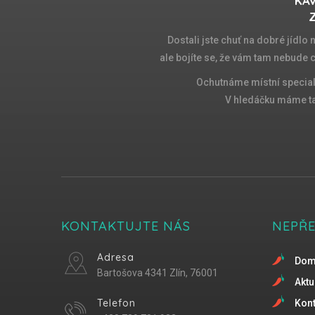
KAV
Z
Dostali jste chuť na dobré jídlo
ale bojíte se, že vám tam nebude 
Ochutnáme místní special
V hledáčku máme tak
KONTAKTUJTE NÁS
NEPŘ
Adresa
Do
Bartošova 4341 Zlín, 76001
Aktu
Telefon
Kont