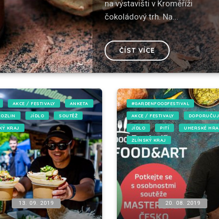
na výstavišti v Kroměříži
čokoládový trh. Na...
ČÍST VÍCE
AKCE / FESTIVALY
ANKETA
#GARDENFOODFESTIVAL
ROZLIN
JÍDLO
SOUTĚŽ
AKCE / FESTIVALY
DOPORUČUJ
KÝ KRAJ
JÍDLO
PITÍ
UHERSKÉ HRA
ZLÍNSKÝ KRAJ
13. 09. 2019
20. 08. 2019