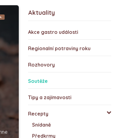
Aktuality
A
Akce gastro události
Regionalní potraviny roku
Rozhovory
Soutěže
Tipy a zajímavosti
Recepty
Snídaně
ěhne
Předkrmy