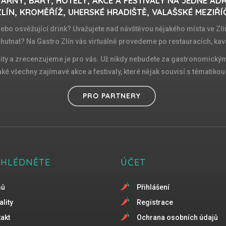
ÁRNY, BARY, HOTELY, AKCE A FESTIVALY NA JEDNÉ AD
LÍN, KROMĚŘÍŽ, UHERSKÉ HRADIŠTĚ, VALAŠSKÉ MEZIŘÍ
 nebo osvěžující drink? Uvažujete nad návštěvou nějakého místa ve Zlín
chutnat? Na Gastro Zlín vás virtuálně provedeme po restauracích, kav
ity a zrecenzujeme je pro vás. Už nikdy nebudete za gastronomickými
é všechny zajímavé akce a festivaly, které nějak souvisí s tématikou d
PRO PARTNERY
EHLÉDNĚTE
ÚČET
mů
Přihlášení
ality
Registrace
akt
Ochrana osobních údajů