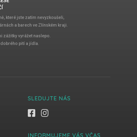
RESE
ČÍ
ě, které jste zatím nevyzkoušeli,
árnách a barech ve Zlínském kraji.
 zážitky vyrážet naslepo.
obrého pití a jídla.
SLEDUJTE NÁS
INFORMUJEME VÁS VČAS