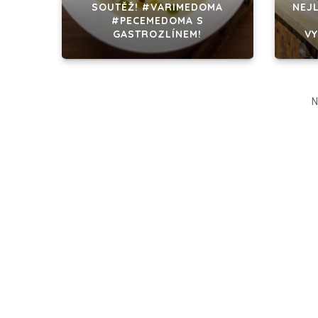
SOUTĚŽ! #VARIMEDOMA
NEJL
#PECEMEDOMA S
GASTROZLÍNEM!
V
N