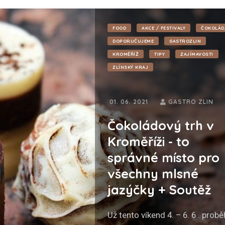
FOOD
AKCE / FESTIVALY
ČOKOLÁD
DOPORUČUJEME
GASTROZLIN
KROMĚŘÍŽ
TIPY
ZAJÍMAVOSTI
ZLÍNSKÝ KRAJ
01. 06. 2021
GASTRO ZLIN
Čokoládový trh v
Kroměříži - to
správné místo pro
všechny mlsné
jazýčky + Soutěž
Už tento víkend 4. – 6. 6 . prob