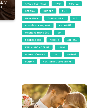
AL V
AKCE / FESTIVALY
PIVO
SOUTĚŽ
 +
SEZÓNA
BURGER
ZLÍN
NAPAJEDLA
ZLÍNSKÝ KRAJ
PITÍ
PONDĚLNÍ KAM/KDE?
KROMĚŘÍŽ
UHERSKÉ HRADIŠTĚ
GIN
FOODBLOGER
PEČEME
ANKETA
KAM A KDE VE ZLÍNĚ
JIDLO
DOPORUČUJEME
TIPY
VAŘENÍ
#DRINK
#GARDENFOODFESTIVAL