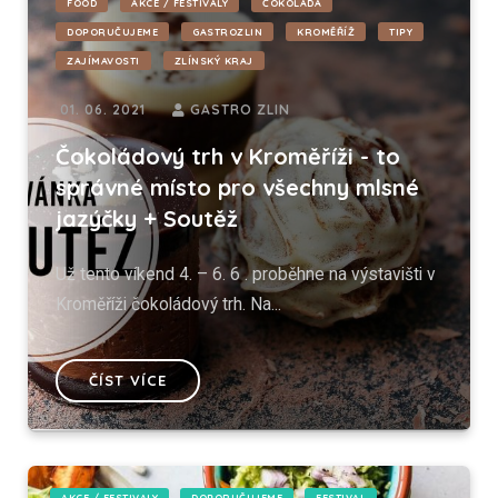
FOOD
AKCE / FESTIVALY
ČOKOLÁDA
DOPORUČUJEME
GASTROZLIN
KROMĚŘÍŽ
TIPY
ZAJÍMAVOSTI
ZLÍNSKÝ KRAJ
01. 06. 2021
GASTRO ZLIN
Čokoládový trh v Kroměříži - to
správné místo pro všechny mlsné
jazýčky + Soutěž
Už tento víkend 4. – 6. 6 . proběhne na výstavišti v
Kroměříži čokoládový trh. Na...
ČÍST VÍCE
AKCE / FESTIVALY
DOPORUČUJEME
FESTIVAL