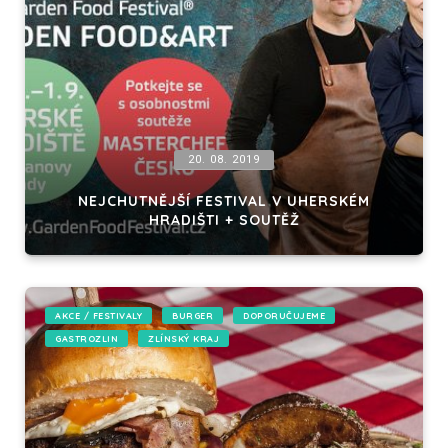
20. 08. 2019
NEJCHUTNĚJŠÍ FESTIVAL V UHERSKÉM
HRADIŠTI + SOUTĚŽ
AKCE / FESTIVALY
BURGER
DOPORUČUJEME
GASTROZLIN
ZLÍNSKÝ KRAJ