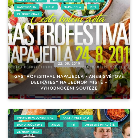
GASTROZLIN
JÍDLO
NAPAJEDLA
PITÍ
ZLÍNSKÝ KRAJ
22. 08. 2019
GASTROFESTIVAL NAPAJEDLA - ANEB SVĚTOVÉ
DELIKATESY NA JEDNOM MÍSTĚ +
VYHODNOCENÍ SOUTĚŽE
#GARDENFOODFESTIVAL
AKCE / FESTIVALY
DOPORUČUJEME
JÍDLO
PITÍ
UHERSKÉ HRADIŠTĚ
ZLÍNSKÝ KRAJ