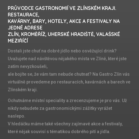
PRŮVODCE GASTRONOMIÍ VE ZLÍNSKÉM KRAJI.
RESTAURACE,
KAVÁRNY, BARY, HOTELY, AKCE A FESTIVALY NA
JEDNÉ ADRESE
ZLÍN, KROMĚŘÍŽ, UHERSKÉ HRADIŠTĚ, VALAŠSKÉ
MEZIŘÍČÍ
Dostali jste chuť na dobré jídlo nebo osvěžující drink?
Uvažujete nad návštěvou nějakého místa ve Zlíně, které jste
zatím nevyzkoušeli,
ale bojíte se, že vám tam nebude chutnat? Na Gastro Zlín vás
virtuálně provedeme po restauracích, kavárnách a barech ve
Zlínském kraji.
Ochutnáme místní speciality a zrecenzujeme je pro vás. Už
nikdy nebudete za gastronomickými zážitky vyrážet
naslepo.
V hledáčku máme také všechny zajímavé akce a festivaly,
které nějak souvisí s tématikou dobrého pití a jídla.