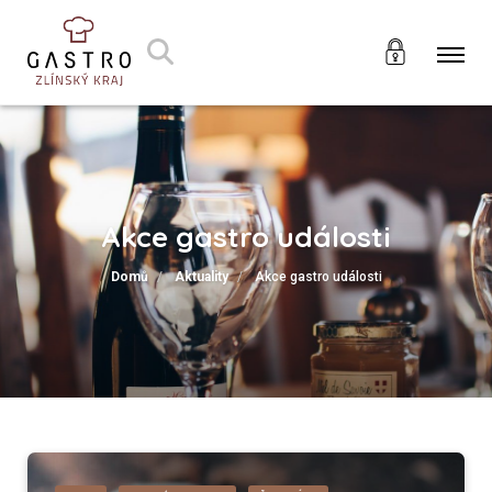
Akce gastro události
Domů
Aktuality
Akce gastro události