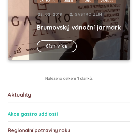
JARMARK
JÍDLO
PUNČ
VÁNOCE
22. 02. 2018
GASTRO ZLIN
Brumovský vánoční jarmark
ČÍST VÍCE
Nalezeno celkem 1 článků.
Aktuality
Akce gastro události
Regionalní potraviny roku