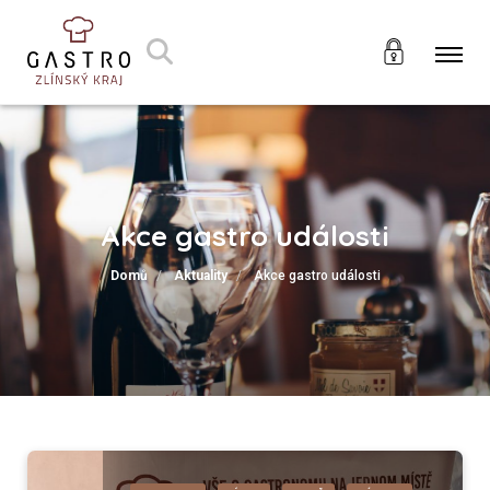
Akce gastro události
Domů
Aktuality
Akce gastro události