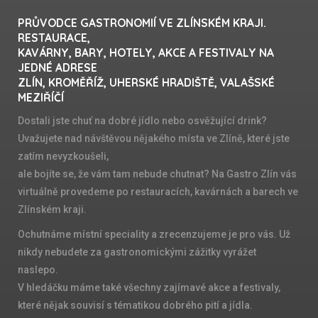
PRŮVODCE GASTRONOMIÍ VE ZLÍNSKÉM KRAJI.
RESTAURACE,
KAVÁRNY, BARY, HOTELY, AKCE A FESTIVALY NA
JEDNÉ ADRESE
ZLÍN, KROMĚŘÍŽ, UHERSKÉ HRADIŠTĚ, VALAŠSKÉ
MEZIŘÍČÍ
Dostali jste chuť na dobré jídlo nebo osvěžující drink?
Uvažujete nad návštěvou nějakého místa ve Zlíně, které jste
zatím nevyzkoušeli,
ale bojíte se, že vám tam nebude chutnat? Na Gastro Zlín vás
virtuálně provedeme po restauracích, kavárnách a barech ve
Zlínském kraji.
Ochutnáme místní speciality a zrecenzujeme je pro vás. Už
nikdy nebudete za gastronomickými zážitky vyrážet
naslepo.
V hledáčku máme také všechny zajímavé akce a festivaly,
které nějak souvisí s tématikou dobrého pití a jídla.