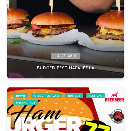
13. 07. 2018
BURGER FEST NAPAJEDLA
#PIVO
AKCE / FESTIVALY
BURGER
FESTIVAL
RESTAURACE