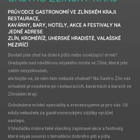
PRŮVODCE GASTRONOMIÍ VE ZLÍNSKÉM KRAJI.
RESTAURACE,
KAVÁRNY, BARY, HOTELY, AKCE A FESTIVALY NA
JEDNÉ ADRESE
ZLÍN, KROMĚŘÍŽ, UHERSKÉ HRADIŠTĚ, VALAŠSKÉ
MEZIŘÍČÍ
Dostali jste chuť na dobré jídlo nebo osvěžující drink?
Uvažujete nad návštěvou nějakého místa ve Zlíně, které jste
zatím nevyzkoušeli,
ale bojíte se, že vám tam nebude chutnat? Na Gastro Zlín vás
virtuálně provedeme po restauracích, kavárnách a barech ve
Zlínském kraji.
Ochutnáme místní speciality a zrecenzujeme je pro vás. Už
nikdy nebudete za gastronomickými zážitky vyrážet
naslepo.
V hledáčku máme také všechny zajímavé akce a festivaly,
které nějak souvisí s tématikou dobrého pití a jídla.