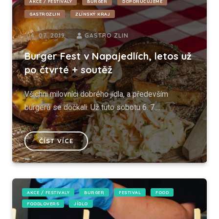
AKCE / FESTIVALY
BURGER
DOPORUČUJEME
GASTROZLIN
ZLÍNSKÝ KRAJ
04. 07. 2019
GASTRO ZLIN
Burger Fest v Napajedlích, letos už
po čtvrté + soutěž
Všichni milovníci dobrého jídla, a především
burgerů se dočkali. Už tuto sobotu 6. 7....
ČÍST VÍCE
AKCE / FESTIVALY
BURGER
FESTIVAL
FOOD
FOODLOVERS
JÍDLO