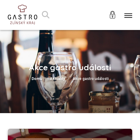
Akce gastro události
Domů
Aktuality
Akce gastro události