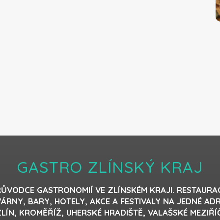
GASTRO ZLÍNSKÝ KRAJ
ŮVODCE GASTRONOMIÍ VE ZLÍNSKÉM KRAJI. RESTAURA
ÁRNY, BARY, HOTELY, AKCE A FESTIVALY NA JEDNÉ AD
LÍN, KROMĚŘÍŽ, UHERSKÉ HRADIŠTĚ, VALAŠSKÉ MEZIŘÍ