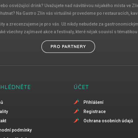
 nebo osvěžující drink? Uvažujete nad návštěvou nějakého místa ve Zlín
chutnat? Na Gastro Zlín vás virtuálně provedeme po restauracích, kav
ity a zrecenzujeme je pro vás. Už nikdy nebudete za gastronomickými
é všechny zajímavé akce a festivaly, které nějak souvisí s tématikou d
PRO PARTNERY
EHLÉDNĚTE
ÚČET
mů
Přihlášení
ality
Registrace
akt
Ochrana osobních údajů
hodní podmínky