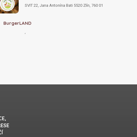
SVIT 22, Jana Antonína Bati 5520 Zlín, 760 01
BurgerLAND
,
CE,
RESE
ČÍ