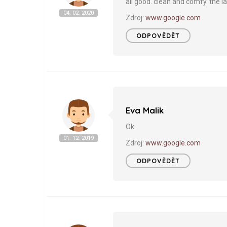
all good. clean and comfy. the l
04. 02. 2020
Zdroj:
www.google.com
ODPOVĚDĚT
Eva Malik
Ok
01. 12. 2019
Zdroj:
www.google.com
ODPOVĚDĚT