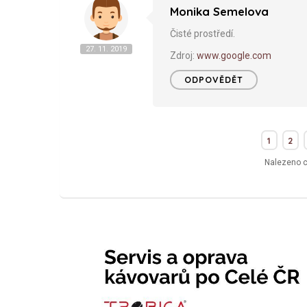
Monika Semelova
Čisté prostředí.
27. 11. 2019
Zdroj:
www.google.com
ODPOVĚDĚT
1
2
Nalezeno 