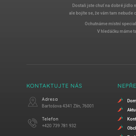
Dostali jste chuť na dobré jídlo
ale bojíte se, že vám tam nebude 
Ochutnáme místní special
V hledáčku máme tak
KONTAKTUJTE NÁS
NEPŘ
Adresa
Do
Bartošova 4341 Zlín, 76001
Aktu
Telefon
Kont
+420 739 781 932
Obc