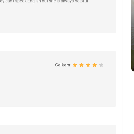
ady can't speak English but she is always helpful
Celkem: