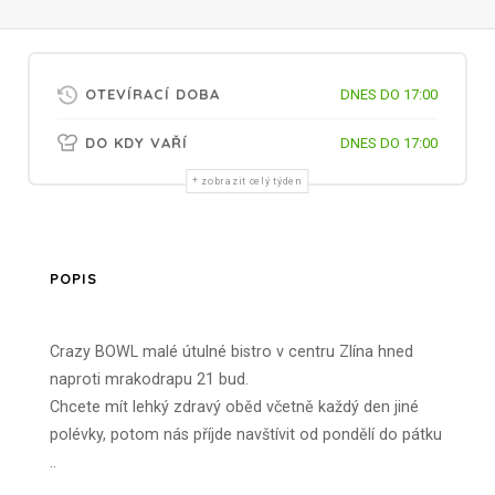
OTEVÍRACÍ DOBA
DNES DO 17:00
DO KDY VAŘÍ
DNES DO 17:00
zobrazit celý týden
POPIS
Crazy BOWL malé útulné bistro v centru Zlína hned
naproti mrakodrapu 21 bud.
Chcete mít lehký zdravý oběd včetně každý den jiné
polévky, potom nás příjde navštívit od pondělí do pátku
..