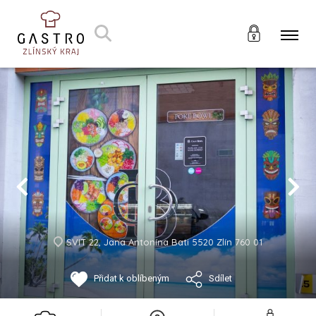
SVIT 22, Jana Antonína Bati 5520 Zlín 760 01
Přidat k oblíbeným
Sdílet