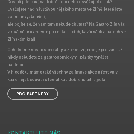
Dostali jste chuť na dobré jídlo nebo osvěžující drink?
Uvažujete nad návštěvou nějakého místa ve Zlíně, které jste
zatím nevyzkoušeli,
ale bojíte se, že vám tam nebude chutnat? Na Gastro Zlín vás
virtuálně provedeme po restauracích, kavárnách a barech ve
Zlínském kraji.
Ochutnáme místní speciality a zrecenzujeme je pro vás. Už
nikdy nebudete za gastronomickými zážitky vyrážet
naslepo.
V hledáčku máme také všechny zajímavé akce a festivaly,
které nějak souvisí s tématikou dobrého pití a jídla.
PRO PARTNERY
KONTAKTUJTE NÁS