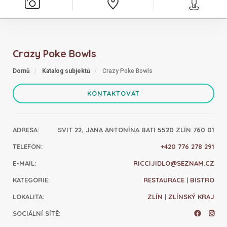
Crazy Poke Bowls
Domů
Katalog subjektů
Crazy Poke Bowls
KONTAKTOVAT
ADRESA
:
SVIT 22, JANA ANTONÍNA BATI 5520 ZLÍN 760 01
TELEFON
:
+420 776 278 291
E-MAIL
:
RICCIJIDLO@SEZNAM.CZ
KATEGORIE
:
RESTAURACE
|
BISTRO
LOKALITA
:
ZLÍN
|
ZLÍNSKÝ KRAJ
SOCIÁLNÍ SÍTĚ
: