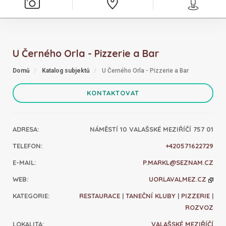
U Černého Orla - Pizzerie a Bar
Domů
Katalog subjektů
U Černého Orla - Pizzerie a Bar
KONTAKTOVAT
ADRESA
:
NÁMĚSTÍ 10 VALAŠSKÉ MEZIŘÍČÍ 757 01
TELEFON
:
+420571622729
E-MAIL
:
P.MARKL@SEZNAM.CZ
WEB
:
UORLAVALMEZ.CZ
KATEGORIE
:
RESTAURACE
|
TANEČNÍ KLUBY
|
PIZZERIE
|
ROZVOZ
LOKALITA
:
VALAŠSKÉ MEZIŘÍČÍ