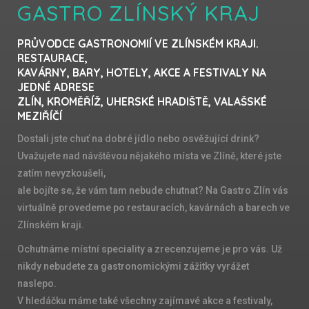
GASTRO ZLÍNSKÝ KRAJ
PRŮVODCE GASTRONOMIÍ VE ZLÍNSKÉM KRAJI.
RESTAURACE,
KAVÁRNY, BARY, HOTELY, AKCE A FESTIVALY NA
JEDNÉ ADRESE
ZLÍN, KROMĚŘÍŽ, UHERSKÉ HRADIŠTĚ, VALAŠSKÉ
MEZIŘÍČÍ
Dostali jste chuť na dobré jídlo nebo osvěžující drink?
Uvažujete nad návštěvou nějakého místa ve Zlíně, které jste
zatím nevyzkoušeli,
ale bojíte se, že vám tam nebude chutnat? Na Gastro Zlín vás
virtuálně provedeme po restauracích, kavárnách a barech ve
Zlínském kraji.
Ochutnáme místní speciality a zrecenzujeme je pro vás. Už
nikdy nebudete za gastronomickými zážitky vyrážet
naslepo.
V hledáčku máme také všechny zajímavé akce a festivaly,