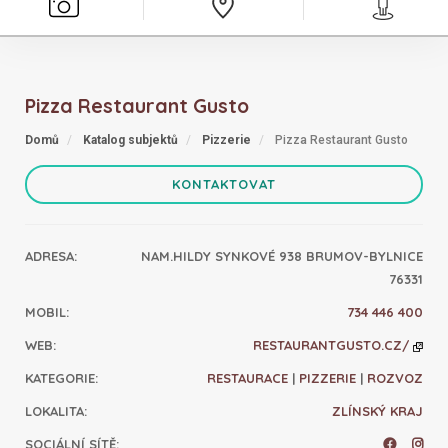
Pizza Restaurant Gusto
Domů
Katalog subjektů
Pizzerie
Pizza Restaurant Gusto
KONTAKTOVAT
ADRESA
:
NAM.HILDY SYNKOVÉ 938 BRUMOV-BYLNICE
76331
MOBIL
:
734 446 400
WEB
:
RESTAURANTGUSTO.CZ/
KATEGORIE
:
RESTAURACE
|
PIZZERIE
|
ROZVOZ
LOKALITA
:
ZLÍNSKÝ KRAJ
SOCIÁLNÍ SÍTĚ
: