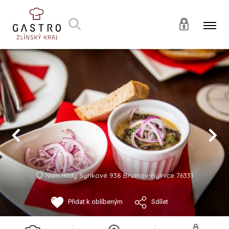
Nam.Hildy Synkové 938 Brumov-Bylnice 76331
Přidat k oblíbeným
Sdílet