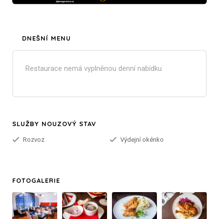
DNEŠNÍ MENU
Restaurace nemá vyplněnou denní nabídku
SLUŽBY NOUZOVÝ STAV
Rozvoz
Výdejní okénko
FOTOGALERIE