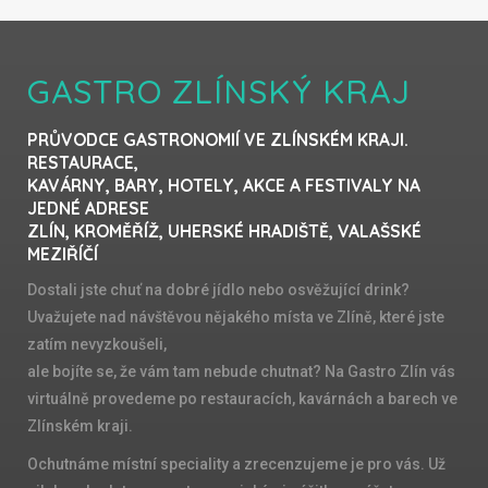
GASTRO ZLÍNSKÝ KRAJ
PRŮVODCE GASTRONOMIÍ VE ZLÍNSKÉM KRAJI.
RESTAURACE,
KAVÁRNY, BARY, HOTELY, AKCE A FESTIVALY NA
JEDNÉ ADRESE
ZLÍN, KROMĚŘÍŽ, UHERSKÉ HRADIŠTĚ, VALAŠSKÉ
MEZIŘÍČÍ
Dostali jste chuť na dobré jídlo nebo osvěžující drink?
Uvažujete nad návštěvou nějakého místa ve Zlíně, které jste
zatím nevyzkoušeli,
ale bojíte se, že vám tam nebude chutnat? Na Gastro Zlín vás
virtuálně provedeme po restauracích, kavárnách a barech ve
Zlínském kraji.
Ochutnáme místní speciality a zrecenzujeme je pro vás. Už