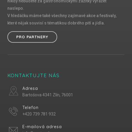
nikdy nebudete za gastronomickými zážitky vyrážet
naslepo.
V hledáčku máme také všechny zajímavé akce a festivaly,
které nějak souvisí s tématikou dobrého pití a jídla.
PRO PARTNERY
KONTAKTUJTE NÁS
Adresa
Bartošova 4341 Zlín, 76001
Telefon
+420 739 781 932
E-mailová adresa