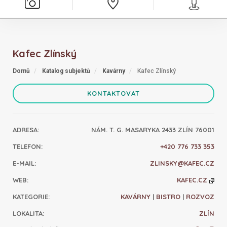
Kafec Zlínský
Domů
Katalog subjektů
Kavárny
Kafec Zlínský
KONTAKTOVAT
ADRESA
:
NÁM. T. G. MASARYKA 2433 ZLÍN 76001
TELEFON
:
+420 776 733 353
E-MAIL
:
ZLINSKY@KAFEC.CZ
WEB
:
KAFEC.CZ
KATEGORIE
:
KAVÁRNY
|
BISTRO
|
ROZVOZ
LOKALITA
:
ZLÍN