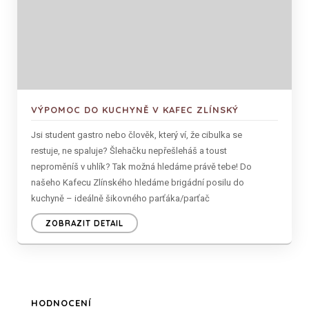
VÝPOMOC DO KUCHYNĚ V KAFEC ZLÍNSKÝ
Jsi student gastro nebo člověk, který ví, že cibulka se
restuje, ne spaluje? Šlehačku nepřešleháš a toust
neproměníš v uhlík? Tak možná hledáme právě tebe! Do
našeho Kafecu Zlínského hledáme brigádní posilu do
kuchyně – ideálně šikovného parťáka/parťač
ZOBRAZIT DETAIL
HODNOCENÍ