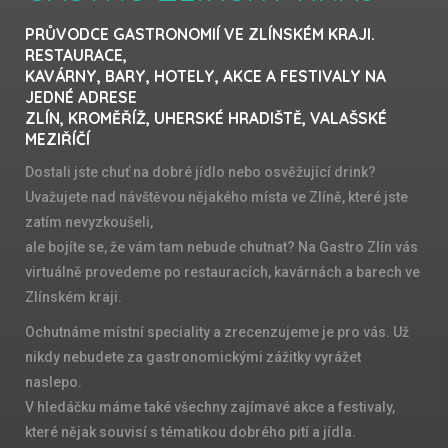
PRŮVODCE GASTRONOMIÍ VE ZLÍNSKÉM KRAJI.
RESTAURACE,
KAVÁRNY, BARY, HOTELY, AKCE A FESTIVALY NA
JEDNÉ ADRESE
ZLÍN, KROMĚŘÍŽ, UHERSKÉ HRADIŠTĚ, VALAŠSKÉ
MEZIŘÍČÍ
Dostali jste chuť na dobré jídlo nebo osvěžující drink?
Uvažujete nad návštěvou nějakého místa ve Zlíně, které jste
zatím nevyzkoušeli,
ale bojíte se, že vám tam nebude chutnat? Na Gastro Zlín vás
virtuálně provedeme po restauracích, kavárnách a barech ve
Zlínském kraji.
Ochutnáme místní speciality a zrecenzujeme je pro vás. Už
nikdy nebudete za gastronomickými zážitky vyrážet
naslepo.
V hledáčku máme také všechny zajímavé akce a festivaly,
které nějak souvisí s tématikou dobrého pití a jídla.