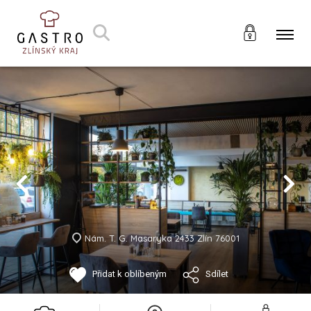
Nám. T. G. Masaryka 2433 Zlín 76001
Přidat k oblíbeným
Sdílet