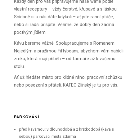
Každý den pro vás připravujeme naše wafle podle
vlastní receptury – vždy čerstvé, křupavé a s láskou.
Snídaně si u nás dáte kdykoli – ať jste ranní ptáče,
nebo si radši přispíte. Věříme, že dobrý den začíná
poctivým jídlem.
Kávu bereme vážně. Spolupracujeme s Romanem
Nejedlým a pražírnou Fiftybeans, abychom vám nabídli
zrnka, která mají příběh – od farmáře až k vašemu
stolu.
Ať už hledáte místo pro klidné ráno, pracovní schůzku
nebo posezení s přáteli, KAFEC Zlínský je tu pro vás.
PARKOVÁNÍ
před kavárnou: 3 dlouhodobá a 2 krátkodobá (káva s
sebou) parkovací místa zdarma