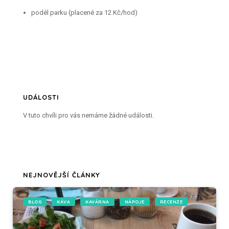
podél parku (placené za 12 Kč/hod)
UDÁLOSTI
V tuto chvíli pro vás nemáme žádné události.
NEJNOVĚJŠÍ ČLÁNKY
BLOG
KÁVA
KAVÁRNA
NÁPOJE
RECENZE