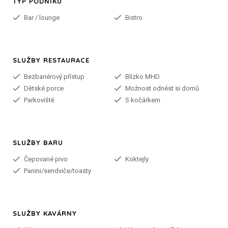
TYP PODNIKU
Bar / lounge
Bistro
SLUŽBY RESTAURACE
Bezbariérový přístup
Blízko MHD
Dětské porce
Možnost odnést si domů
Parkoviště
S kočárkem
SLUŽBY BARU
Čepované pivo
Koktejly
Panini/sendviče/toasty
SLUŽBY KAVÁRNY