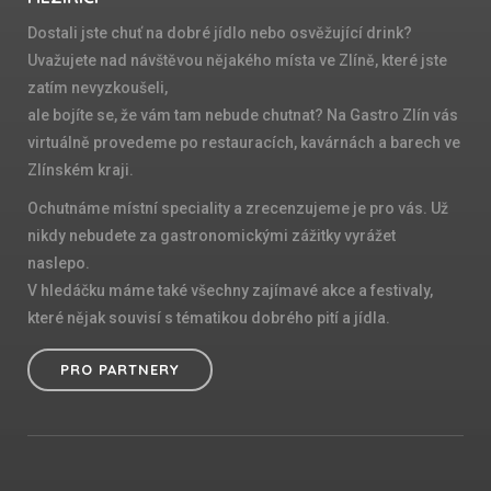
Dostali jste chuť na dobré jídlo nebo osvěžující drink?
Uvažujete nad návštěvou nějakého místa ve Zlíně, které jste
zatím nevyzkoušeli,
ale bojíte se, že vám tam nebude chutnat? Na Gastro Zlín vás
virtuálně provedeme po restauracích, kavárnách a barech ve
Zlínském kraji.
Ochutnáme místní speciality a zrecenzujeme je pro vás. Už
nikdy nebudete za gastronomickými zážitky vyrážet
naslepo.
V hledáčku máme také všechny zajímavé akce a festivaly,
které nějak souvisí s tématikou dobrého pití a jídla.
PRO PARTNERY