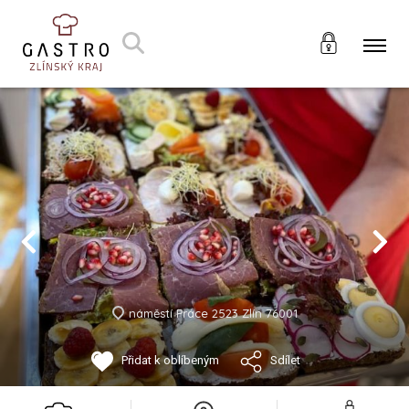
náměstí Práce 2523 Zlín 76001
Přidat k oblíbeným
Sdílet