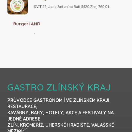
SVIT 22, Jana Antonína Bati 5520 Zlín, 760 01
BurgerLAND
,
GASTRO ZLÍNSKÝ KRAJ
PRŮVODCE GASTRONOMIÍ VE ZLÍNSKÉM KRAJI.
RESTAURACE,
KAVÁRNY, BARY, HOTELY, AKCE A FESTIVALY NA
JEDNÉ ADRESE
ZLÍN, KROMĚŘÍŽ, UHERSKÉ HRADIŠTĚ, VALAŠSKÉ
MEZIŘÍČÍ