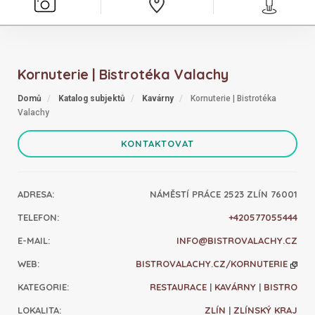
Kornuterie | Bistrotéka Valachy
Domů
Katalog subjektů
Kavárny
Kornuterie | Bistrotéka
Valachy
KONTAKTOVAT
ADRESA
:
NÁMĚSTÍ PRÁCE 2523 ZLÍN 76001
TELEFON
:
+420577055444
E-MAIL
:
INFO@BISTROVALACHY.CZ
WEB
:
BISTROVALACHY.CZ/KORNUTERIE
KATEGORIE
:
RESTAURACE
|
KAVÁRNY
|
BISTRO
LOKALITA
:
ZLÍN
|
ZLÍNSKÝ KRAJ