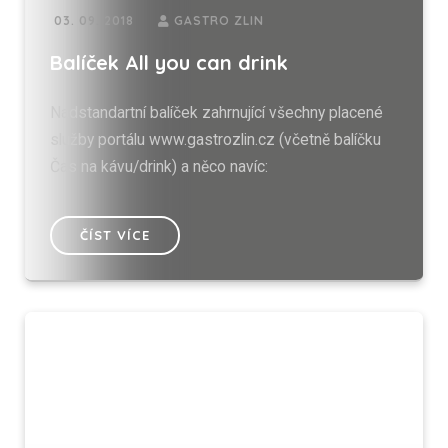
03. 09. 2018
GASTRO ZLIN
Balíček All you can drink
Nadstandartní balíček zahrnující všechny placené
služby portálu www.gastrozlin.cz (včetně balíčku
Čas na kávu/drink) a něco navíc:
ČÍST VÍCE