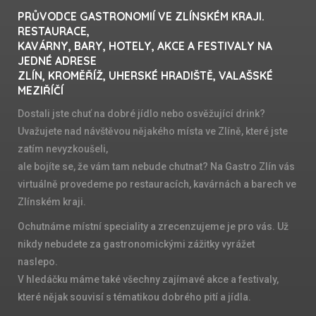
PRŮVODCE GASTRONOMIÍ VE ZLÍNSKÉM KRAJI.
RESTAURACE,
KAVÁRNY, BARY, HOTELY, AKCE A FESTIVALY NA
JEDNÉ ADRESE
ZLÍN, KROMĚŘÍŽ, UHERSKÉ HRADIŠTĚ, VALAŠSKÉ
MEZIŘÍČÍ
Dostali jste chuť na dobré jídlo nebo osvěžující drink?
Uvažujete nad návštěvou nějakého místa ve Zlíně, které jste
zatím nevyzkoušeli,
ale bojíte se, že vám tam nebude chutnat? Na Gastro Zlín vás
virtuálně provedeme po restauracích, kavárnách a barech ve
Zlínském kraji.
Ochutnáme místní speciality a zrecenzujeme je pro vás. Už
nikdy nebudete za gastronomickými zážitky vyrážet
naslepo.
V hledáčku máme také všechny zajímavé akce a festivaly,
které nějak souvisí s tématikou dobrého pití a jídla.