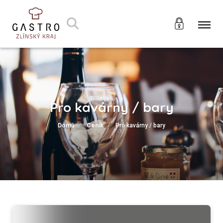
Pro kavárny / bary
Domů
Ceník
Pro kavárny / bary